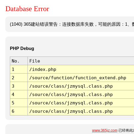
Database Error
(1040) 365建站错误警告：连接数据库失败，可能的原因：1、数
PHP Debug
No.
File
1
/index.php
2
/source/function/function_extend.php
3
/source/class/jzmysql.class.php
4
/source/class/jzmysql.class.php
5
/source/class/jzmysql.class.php
6
/source/class/jzmysql.class.php
www.365jz.com
已经将此