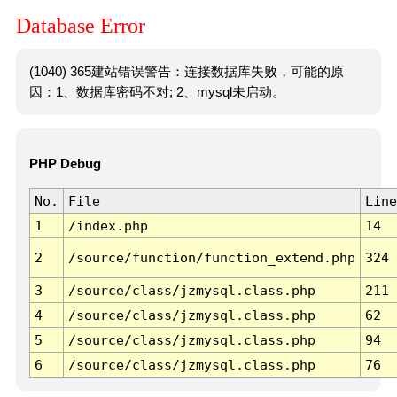
Database Error
(1040) 365建站错误警告：连接数据库失败，可能的原
因：1、数据库密码不对; 2、mysql未启动。
PHP Debug
No.
File
Line
1
/index.php
14
2
/source/function/function_extend.php
324
3
/source/class/jzmysql.class.php
211
4
/source/class/jzmysql.class.php
62
5
/source/class/jzmysql.class.php
94
6
/source/class/jzmysql.class.php
76