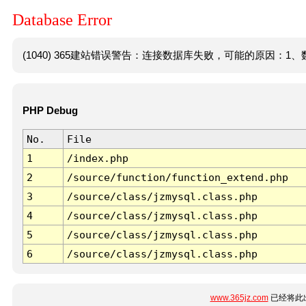
Database Error
(1040) 365建站错误警告：连接数据库失败，可能的原因：1、数
PHP Debug
No.
File
1
/index.php
2
/source/function/function_extend.php
3
/source/class/jzmysql.class.php
4
/source/class/jzmysql.class.php
5
/source/class/jzmysql.class.php
6
/source/class/jzmysql.class.php
www.365jz.com
已经将此