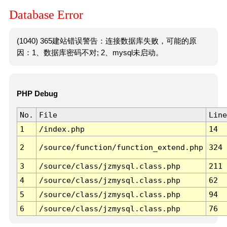
Database Error
(1040) 365建站错误警告：连接数据库失败，可能的原
因：1、数据库密码不对; 2、mysql未启动。
PHP Debug
No.
File
Line
1
/index.php
14
2
/source/function/function_extend.php
324
3
/source/class/jzmysql.class.php
211
4
/source/class/jzmysql.class.php
62
5
/source/class/jzmysql.class.php
94
6
/source/class/jzmysql.class.php
76