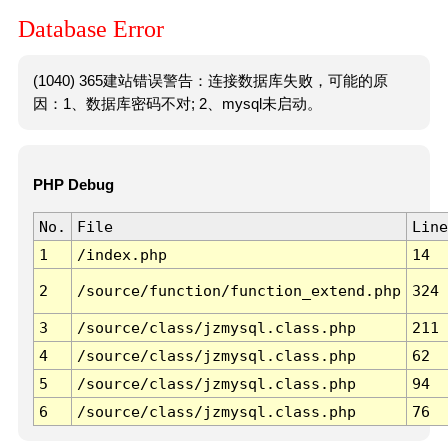
Database Error
(1040) 365建站错误警告：连接数据库失败，可能的原
因：1、数据库密码不对; 2、mysql未启动。
PHP Debug
No.
File
Line
1
/index.php
14
2
/source/function/function_extend.php
324
3
/source/class/jzmysql.class.php
211
4
/source/class/jzmysql.class.php
62
5
/source/class/jzmysql.class.php
94
6
/source/class/jzmysql.class.php
76