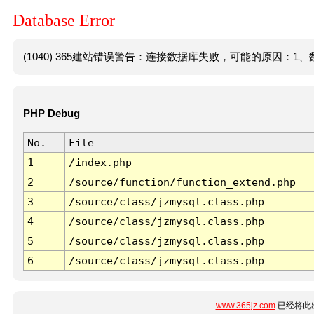
Database Error
(1040) 365建站错误警告：连接数据库失败，可能的原因：1、数
PHP Debug
No.
File
1
/index.php
2
/source/function/function_extend.php
3
/source/class/jzmysql.class.php
4
/source/class/jzmysql.class.php
5
/source/class/jzmysql.class.php
6
/source/class/jzmysql.class.php
www.365jz.com
已经将此