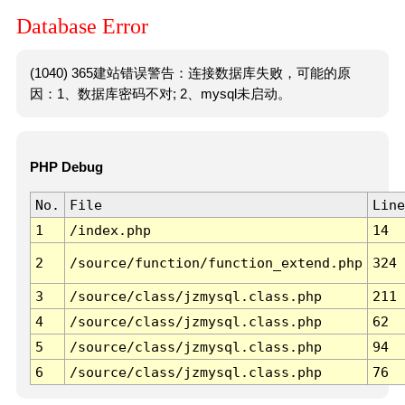
Database Error
(1040) 365建站错误警告：连接数据库失败，可能的原
因：1、数据库密码不对; 2、mysql未启动。
PHP Debug
No.
File
Line
1
/index.php
14
2
/source/function/function_extend.php
324
3
/source/class/jzmysql.class.php
211
4
/source/class/jzmysql.class.php
62
5
/source/class/jzmysql.class.php
94
6
/source/class/jzmysql.class.php
76