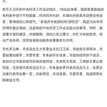
言。
前不久召开的中央经济工作会议指出，“综合起来看，我国发展面临的
有利条件强于不利因素，经济回升向好、长期向好的基本趋势没有改
变，要增强信心和底气。”各地开年抢抓时间“拼经济”，既是为全年经
济增长奠定基础，也是响应中央经济工作会议提出的要求。同时，推
进重大项目建设，对稳预期、强信心意义重大，对扩大有效投资、优
化产业布局、培育发展新动能具有重要牵引作用。
市长罗云峰，市东说念主大常委会主任汪卫东，市政协主席韩冰，市
委副通知路军，市委常委、常务副市长张泉，市政协指导班子成员，
曾担任过市政协指导职务的老同道，市各民主党派、工商联主要认真
同道，无党派代表东说念主士，市各族各界代表东说念主士，在肥企
业家代表等欢聚一堂，共叙厚谊、共话发展。市委常委、统战部部长
陈晓波主理。