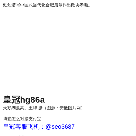
勤勉谱写中国式当代化合肥篇章作出政协孝顺。
皇冠hg86a
天鹅湖孤高。王牌 摄（图源：安徽图片网）
博彩怎么对接支付宝
皇冠客服飞机：@seo3687