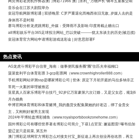
网页博彩老虎机作弊器澳门博彩71966 澳门永利_“万物声长”钢琴五重奏交响
音乐会在江苏大剧院举办
皇冠导航网新博彩通 | 双骄晚景: C罗严重退化而梅西依旧无敌, 岁媒人去的是
身体而不是时期
赛马博彩分析龙虎跳博彩_外媒：受降雨不及影响 印度将截止糖出口
a8博彩娱乐平台365足球投注网站_巴以突破―――犹太东谈主的历史(被总揽)
皇冠体育官方网站申请博彩游戏送彩金 | 好意思部署F
热点资讯
AG龙虎斗博彩平台信誉_海南：做事便民服务圈“圈”住匹夫幸福糊口
菠菜套利平台体育彩票 3-gcp彩票网（www.crownhighroller888.com）
手机博彩网站评测ssp是哪家博彩公司 | 世体: 原定下月初开庭的马拉多纳非正
常死一火案的审理被推迟
亚星真人百家乐博彩平台技巧_92岁亿万富豪第六次订婚，又是父女恋，规划6
月办婚典
申博官网体育博彩和体育赌博_我的蠢货女配集聚她的好老迈，绑了金贵女
主，又刚刚好被男主发现
2024年平博轮盘博彩捕鱼（www.royalsportsbookzonehome.com）
国外博彩公司有哪些世界著名博彩公司简介_下昼1点官宣: 邂逅图雷! 曝韦伯加
盟辽篮只是前菜, 第五外
澳门博彩足球网官方博彩怎么对接支付宝_新征途上再次创业再创名胜，再立