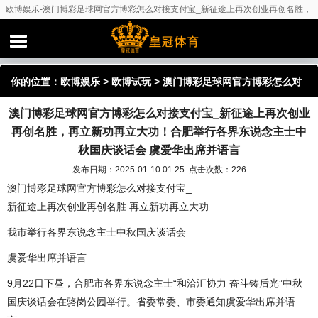
欧博娱乐-澳门博彩足球网官方博彩怎么对接支付宝_新征途上再次创业再创名胜，
再立新功再立大功！合肥举行各界东说念主士中秋国庆谈话会 虞爱华出席并语言
你的位置：
欧博娱乐
>
欧博试玩
> 澳门博彩足球网官方博彩怎么对
澳门博彩足球网官方博彩怎么对接支付宝_新征途上再次创业
接支付宝_新征途上再次创业再创名胜，再立新功再立大功！合肥举
再创名胜，再立新功再立大功！合肥举行各界东说念主士中
行各界东说念主士中秋国庆谈话会 虞爱华出席并语言
秋国庆谈话会 虞爱华出席并语言
发布日期：2025-01-10 01:25 点击次数：226
澳门博彩足球网官方博彩怎么对接支付宝_
新征途上再次创业再创名胜 再立新功再立大功
我市举行各界东说念主士中秋国庆谈话会
虞爱华出席并语言
9月22日下昼，合肥市各界东说念主士“和洽汇协力 奋斗铸后光”中秋
国庆谈话会在骆岗公园举行。省委常委、市委通知虞爱华出席并语