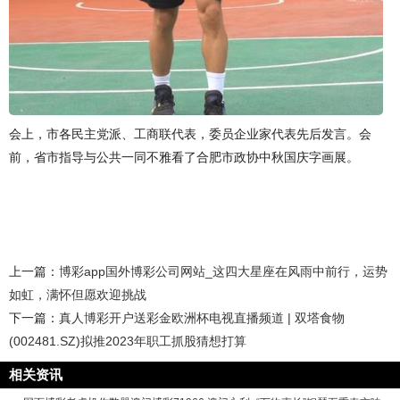
会上，市各民主党派、工商联代表，委员企业家代表先后发言。会
前，省市指导与公共一同不雅看了合肥市政协中秋国庆字画展。
上一篇：
博彩app国外博彩公司网站_这四大星座在风雨中前行，运势
如虹，满怀但愿欢迎挑战
下一篇：
真人博彩开户送彩金欧洲杯电视直播频道 | 双塔食物
(002481.SZ)拟推2023年职工抓股猜想打算
相关资讯