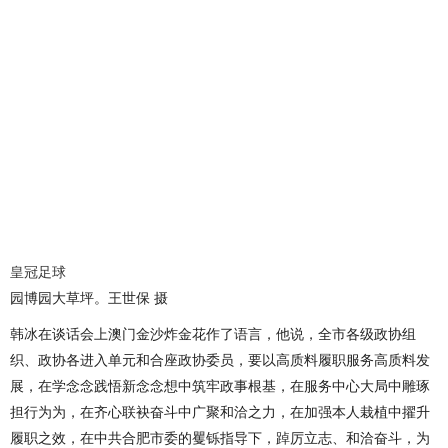
皇冠足球
园博园大草坪。王世保 摄
韩冰在谈话会上澳门金沙炸金花作了语言，他说，全市各级政协组
织、政协各进入单元和合座政协委员，要以高质料履职服务高质料发
展，在学念念践悟新念念想中筑牢政事根基，在服务中心大局中雕琢
担行为为，在齐心联袂奋斗中广聚和洽之力，在加强本人栽植中擢升
履职之效，在中共合肥市委的矍铄指导下，踔厉立志、和洽奋斗，为