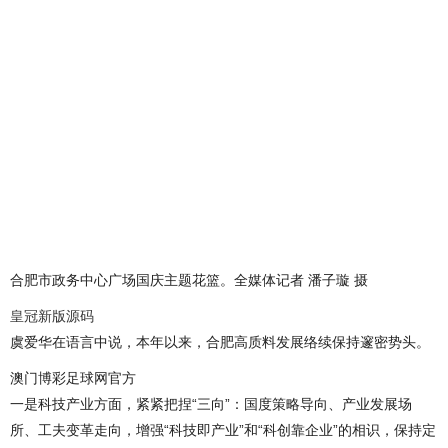
合肥市政务中心广场国庆主题花篮。全媒体记者 潘子璇 摄
皇冠新版源码
虞爱华在语言中说，本年以来，合肥高质料发展络续保持邃密势头。
澳门博彩足球网官方
一是科技产业方面，紧紧把捏“三向”：国度策略导向、产业发展场
所、工夫变革走向，增强“科技即产业”和“科创靠企业”的相识，保持定