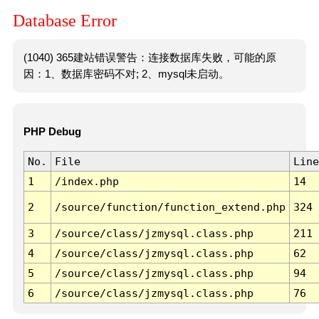
Database Error
(1040) 365建站错误警告：连接数据库失败，可能的原
因：1、数据库密码不对; 2、mysql未启动。
PHP Debug
No.
File
Line
1
/index.php
14
2
/source/function/function_extend.php
324
3
/source/class/jzmysql.class.php
211
4
/source/class/jzmysql.class.php
62
5
/source/class/jzmysql.class.php
94
6
/source/class/jzmysql.class.php
76