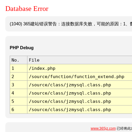
Database Error
(1040) 365建站错误警告：连接数据库失败，可能的原因：1、数
PHP Debug
No.
File
1
/index.php
2
/source/function/function_extend.php
3
/source/class/jzmysql.class.php
4
/source/class/jzmysql.class.php
5
/source/class/jzmysql.class.php
6
/source/class/jzmysql.class.php
www.365jz.com
已经将此