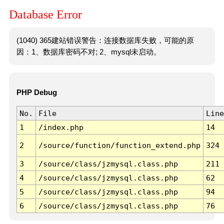
Database Error
(1040) 365建站错误警告：连接数据库失败，可能的原
因：1、数据库密码不对; 2、mysql未启动。
PHP Debug
No.
File
Line
1
/index.php
14
2
/source/function/function_extend.php
324
3
/source/class/jzmysql.class.php
211
4
/source/class/jzmysql.class.php
62
5
/source/class/jzmysql.class.php
94
6
/source/class/jzmysql.class.php
76