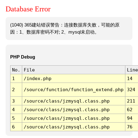
Database Error
(1040) 365建站错误警告：连接数据库失败，可能的原
因：1、数据库密码不对; 2、mysql未启动。
PHP Debug
No.
File
Line
1
/index.php
14
2
/source/function/function_extend.php
324
3
/source/class/jzmysql.class.php
211
4
/source/class/jzmysql.class.php
62
5
/source/class/jzmysql.class.php
94
6
/source/class/jzmysql.class.php
76