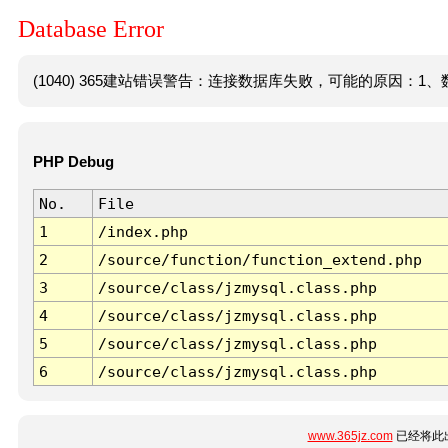
Database Error
(1040) 365建站错误警告：连接数据库失败，可能的原因：1、数
PHP Debug
No.
File
1
/index.php
2
/source/function/function_extend.php
3
/source/class/jzmysql.class.php
4
/source/class/jzmysql.class.php
5
/source/class/jzmysql.class.php
6
/source/class/jzmysql.class.php
www.365jz.com
已经将此